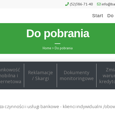
(52)386-71-40
info@ban
Start
Do 
Do pobrania
Home
>
Do pobrania
ankowość
Zmi
Reklamacje
Dokumenty
obilna i
waru
/ Skargi
monitoringowe
ternetowa
kredyt
t za czynności i usługi bankowe - klienci indywidualni /obo