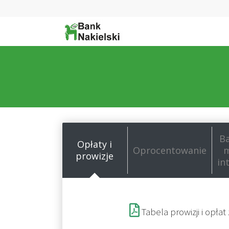
B
Opłaty i
Oprocentowanie
m
prowizje
in
Tabela prowizji i opła