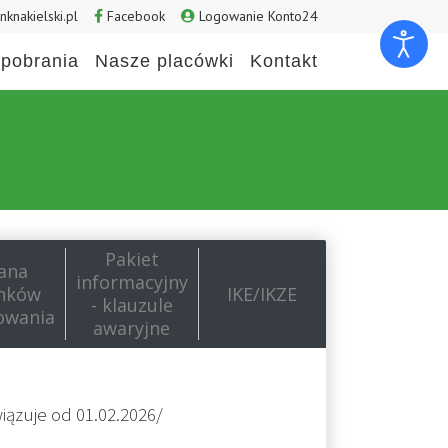
knakielski.pl
Facebook
Logowanie Konto24
pobrania
Nasze placówki
Kontakt
Pakiet
ana
informacyjny
nków
IKE/IKZE
- klauzule
owania
awaryjne
wiązuje od 01.02.2026/