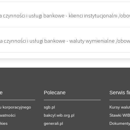
 za czynności i usługi bankowe - klienci instytucjonalni /ob
t za czynności i usługi bankowe - waluty wymienialne /obow
je
Polecane
Serwis f
du korporacyjnego
sgb.pl
Kursy walu
ywatności
bakcyl.wib.org.pl
Stawki WI
okies
generali.pl
Dokumenty