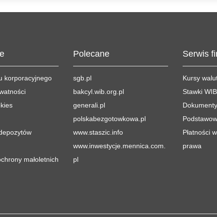
je
Polecane
Serwis f
du korporacyjnego
sgb.pl
Kursy walu
ywatności
bakcyl.wib.org.pl
Stawki WI
okies
generali.pl
Dokumenty
polskabezgotowkowa.pl
Podstawow
depozytów
www.staszic.info
Płatności 
www.inwestycje.mennica.com.
prawa
chrony małoletnich
pl