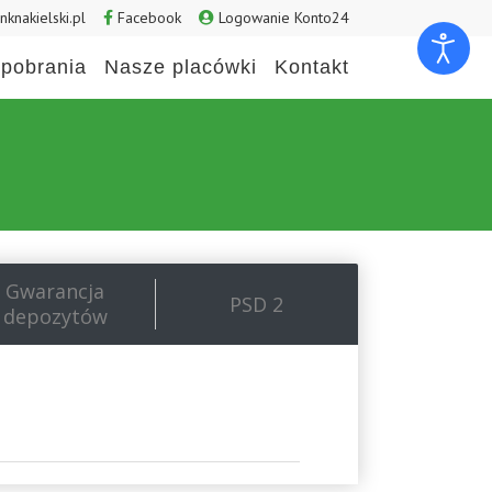
knakielski.pl
Facebook
Logowanie Konto24
pobrania
Nasze placówki
Kontakt
Gwarancja
PSD 2
depozytów