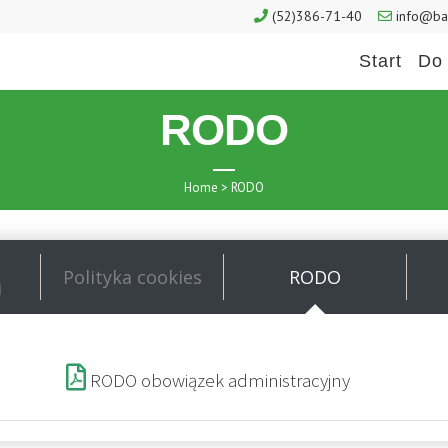
(52)386-71-40
info@ban
Start
Do 
RODO
Home
>
RODO
Polityka cookies
RODO
i
RODO obowiązek administracyjny