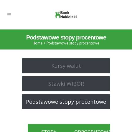
Podstawowe stopy procentowe
Home
>
Podstawowe stopy procentowe
Kursy walut
Stawki WIBOR
Podstawowe stopy procentowe
STOPA
OPROCENTOWANIE
O