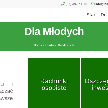
(52)386-71-40
info@ban
Start
Do 
Dla Młodych
Home
>
Oferta
>
Dla Młodych
Rachunki
Oszczęd
ści i
osobiste
inwes
ądzać
awsze
.