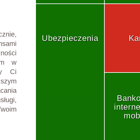
znie,
Ubezpieczenia
Ka
nsami
ności
iem w
my Ci
ższym
acania
Bank
sługi,
intern
Twoim
mob