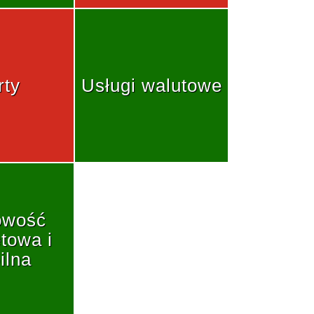
rty
Usługi walutowe
owość
etowa i
ilna