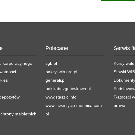
je
Polecane
Serwis f
du korporacyjnego
sgb.pl
Kursy walu
ywatności
bakcyl.wib.org.pl
Stawki WI
okies
generali.pl
Dokumenty
polskabezgotowkowa.pl
Podstawow
depozytów
www.staszic.info
Płatności 
www.inwestycje.mennica.com.
prawa
chrony małoletnich
pl