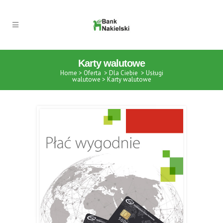
Karty walutowe
Home
>
Oferta
>
Dla Ciebie
>
Usługi
walutowe
>
Karty walutowe